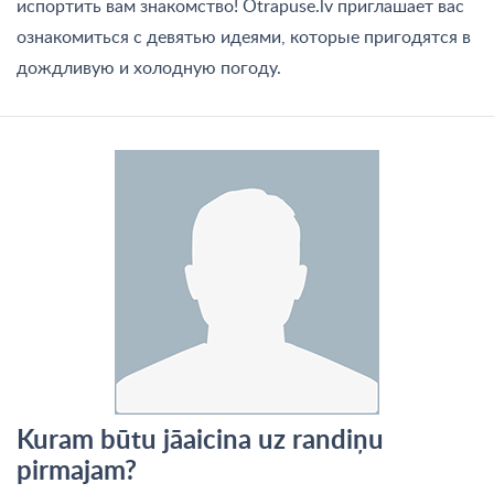
испортить вам знакомство! Otrapuse.lv приглашает вас
ознакомиться с девятью идеями, которые пригодятся в
дождливую и холодную погоду.
Kuram būtu jāaicina uz randiņu
pirmajam?