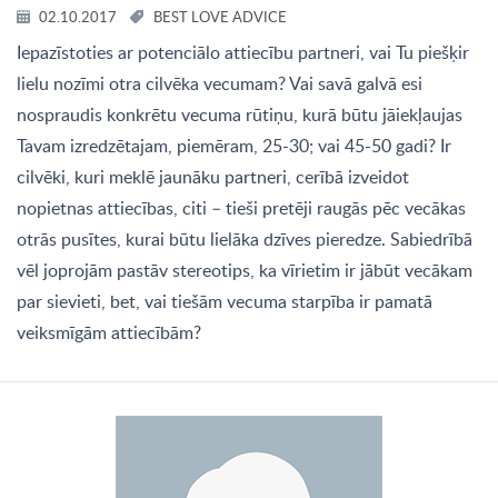
02.10.2017
BEST LOVE ADVICE
Iepazīstoties ar potenciālo attiecību partneri, vai Tu piešķir
lielu nozīmi otra cilvēka vecumam? Vai savā galvā esi
nospraudis konkrētu vecuma rūtiņu, kurā būtu jāiekļaujas
Tavam izredzētajam, piemēram, 25-30; vai 45-50 gadi? Ir
cilvēki, kuri meklē jaunāku partneri, cerībā izveidot
nopietnas attiecības, citi – tieši pretēji raugās pēc vecākas
otrās pusītes, kurai būtu lielāka dzīves pieredze. Sabiedrībā
vēl joprojām pastāv stereotips, ka vīrietim ir jābūt vecākam
par sievieti, bet, vai tiešām vecuma starpība ir pamatā
veiksmīgām attiecībām?