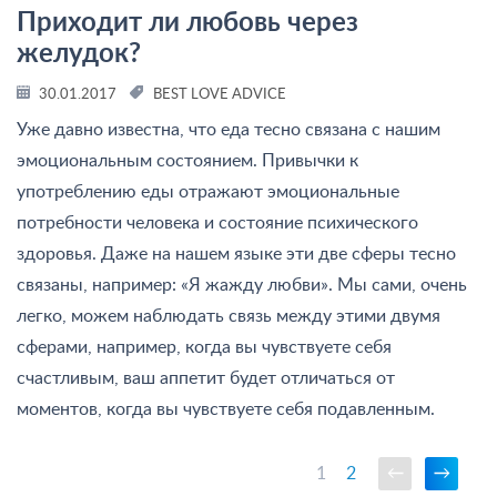
Приходит ли любовь через
желудок?
30.01.2017
BEST LOVE ADVICE
Уже давно известна, что еда тесно связана с нашим
эмоциональным состоянием. Привычки к
употреблению еды отражают эмоциональные
потребности человека и состояние психического
здоровья. Даже на нашем языке эти две сферы тесно
связаны, например: «Я жажду любви». Мы сами, очень
легко, можем наблюдать связь между этими двумя
сферами, например, когда вы чувствуете себя
счастливым, ваш аппетит будет отличаться от
моментов, когда вы чувствуете себя подавленным.
1
2