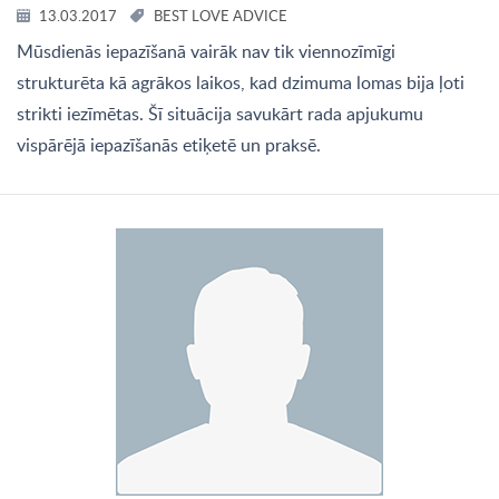
13.03.2017
BEST LOVE ADVICE
Mūsdienās iepazīšanā vairāk nav tik viennozīmīgi
strukturēta kā agrākos laikos, kad dzimuma lomas bija ļoti
strikti iezīmētas. Šī situācija savukārt rada apjukumu
vispārējā iepazīšanās etiķetē un praksē.