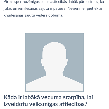
Pirms sper nozīmīgus soļus attiecībās, labāk pārliecinies, ka
jūtas un iemīlēšanās sajūta ir patiesa. Nevienmēr pietiek ar
kņudēšanas sajūtu vēdera dobumā.
Kāda ir labākā vecuma starpība, lai
izveidotu veiksmīgas attiecības?