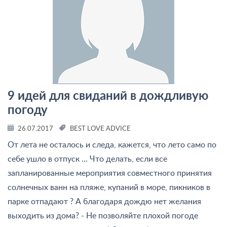
9 идей для свиданий в дождливую
погоду
26.07.2017
BEST LOVE ADVICE
От лета не осталось и следа, кажется, что лето само по
себе ушло в отпуск ... Что делать, если все
запланированные мероприятия совместного принятия
солнечных ванн на пляже, купаний в море, пикников в
парке отпадают ? А благодаря дождю нет желания
выходить из дома? - Не позволяйте плохой погоде